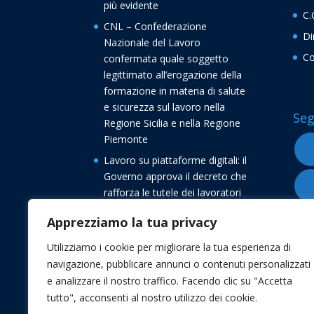
più evidente
C.
CNL – Confederazione
Di
Nazionale del Lavoro
Co
confermata quale soggetto
legittimato all’erogazione della
formazione in materia di salute
e sicurezza sul lavoro nella
Seg
Regione Sicilia e nella Regione
Piemonte
Lavoro su piattaforme digitali: il
Governo approva il decreto che
rafforza le tutele dei lavoratori
Buone vacanze dalla
Apprezziamo la tua privacy
Confederazione Nazionale del
Lavoro CNL
Utilizziamo i cookie per migliorare la tua esperienza di
navigazione, pubblicare annunci o contenuti personalizzati
Transizione 5.0, avvio delle
e analizzare il nostro traffico. Facendo clic su "Accetta
comunicazioni di conferma degli
tutto", acconsenti al nostro utilizzo dei cookie.
investimenti