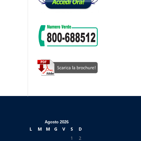
Agosto 2026
L
M
M
G
V
S
D
1
2