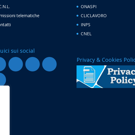
C.N.L.
ONASPI
missioni telematiche
CLICLAVORO
ntatti
INPS
CNEL
uici sui social
Privacy & Cookies Poli