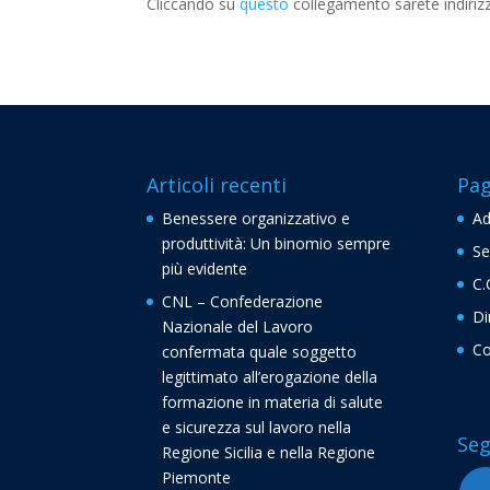
Cliccando su
questo
collegamento sarete indirizza
Articoli recenti
Pag
Benessere organizzativo e
Ad
produttività: Un binomio sempre
Se
più evidente
C.
CNL – Confederazione
Di
Nazionale del Lavoro
Co
confermata quale soggetto
legittimato all’erogazione della
formazione in materia di salute
e sicurezza sul lavoro nella
Seg
Regione Sicilia e nella Regione
Piemonte