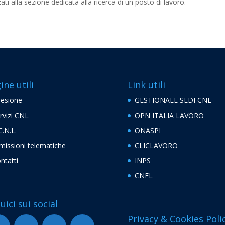
ti alla sezione dedicata alla ricerca di un posto di lavoro.
ine utili
Link utili
esione
GESTIONALE SEDI CNL
rvizi CNL
OPN ITALIA LAVORO
C.N.L.
ONASPI
missioni telematiche
CLICLAVORO
ntatti
INPS
CNEL
uici sui social
Privacy & Cookies Poli