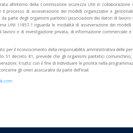
rata all’interno della Commissione sicurezza UNI in collaborazione 
er il processo di asseverazione dei modelli organizzativi e gestionali
 da parte degli organismi paritetici (associazioni dei datori di lavoro 
orma UNI 11857-1 riguarda le modalità di asseverazione dei modelli 
zi al lavoro e di investigazione privata, di informazione commerciale e 
 per il riconoscimento della responsabilità amministrativa delle pe
icolo 51 decreto 81, prevede che gli organismi paritetici comunichino,
severazioni. Il tutto con il fine di individuare le priorità nella programm
concerne gli oneri assicurativi da parte dell’Inail.
ik.com