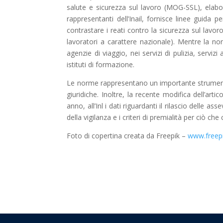
salute e sicurezza sul lavoro (MOG-SSL), elabo
rappresentanti dell’Inail, fornisce linee guida p
contrastare i reati contro la sicurezza sul lavoro
lavoratori a carattere nazionale). Mentre la n
agenzie di viaggio, nei servizi di pulizia, servi
istituti di formazione.
Le norme rappresentano un importante strumento
giuridiche. Inoltre, la recente modifica dell’art
anno, all’Inl i dati riguardanti il rilascio delle as
della vigilanza e i criteri di premialità per ciò che 
Foto di copertina creata da Freepik –
www.freep