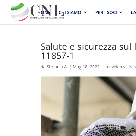
HOME
CHI SIAMO
PER I SOCI
L
Salute e sicurezza sul
11857-1
da
Stefania A.
|
Mag 18, 2022
|
In evidenza
,
Ne