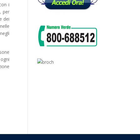
con i
, per
e dei
nelle
negli
rsone
 ogni
azione