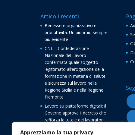
Articoli recenti
Pag
Benessere organizzativo e
Ad
produttività: Un binomio sempre
Se
più evidente
C.
CNL – Confederazione
Di
Nazionale del Lavoro
Co
confermata quale soggetto
legittimato all’erogazione della
formazione in materia di salute
e sicurezza sul lavoro nella
Seg
Regione Sicilia e nella Regione
Piemonte
Lavoro su piattaforme digitali: il
Governo approva il decreto che
rafforza le tutele dei lavoratori
Buone vacanze dalla
Apprezziamo la tua privacy