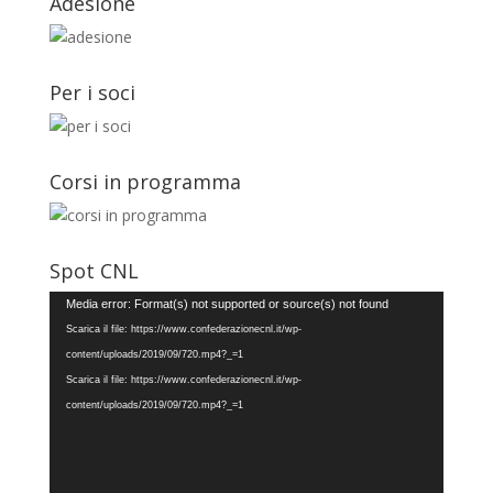
Adesione
Per i soci
Corsi in programma
Spot CNL
Video
Media error: Format(s) not supported or source(s) not found
Player
Scarica il file: https://www.confederazionecnl.it/wp-
content/uploads/2019/09/720.mp4?_=1
Scarica il file: https://www.confederazionecnl.it/wp-
content/uploads/2019/09/720.mp4?_=1