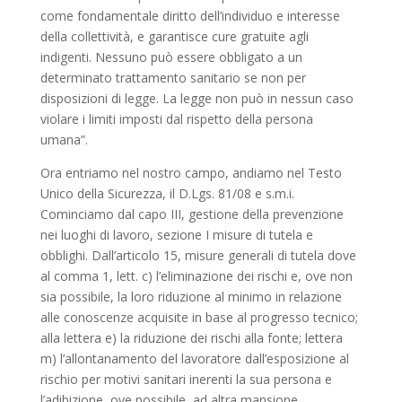
come fondamentale diritto dell’individuo e interesse
della collettività, e garantisce cure gratuite agli
indigenti. Nessuno può essere obbligato a un
determinato trattamento sanitario se non per
disposizioni di legge. La legge non può in nessun caso
violare i limiti imposti dal rispetto della persona
umana”.
Ora entriamo nel nostro campo, andiamo nel Testo
Unico della Sicurezza, il D.Lgs. 81/08 e s.m.i.
Cominciamo dal capo III, gestione della prevenzione
nei luoghi di lavoro, sezione I misure di tutela e
obblighi. Dall’articolo 15, misure generali di tutela dove
al comma 1, lett. c) l’eliminazione dei rischi e, ove non
sia possibile, la loro riduzione al minimo in relazione
alle conoscenze acquisite in base al progresso tecnico;
alla lettera e) la riduzione dei rischi alla fonte; lettera
m) l’allontanamento del lavoratore dall’esposizione al
rischio per motivi sanitari inerenti la sua persona e
l’adibizione, ove possibile, ad altra mansione.