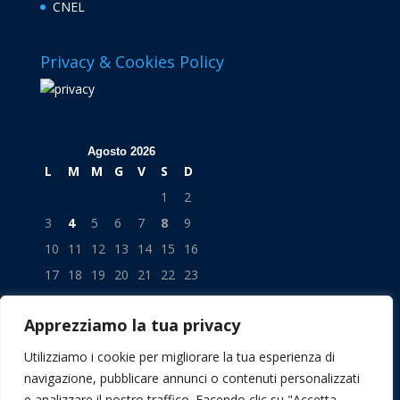
CNEL
Privacy & Cookies Policy
Agosto 2026
L
M
M
G
V
S
D
1
2
3
4
5
6
7
8
9
10
11
12
13
14
15
16
17
18
19
20
21
22
23
24
25
26
27
28
29
30
Apprezziamo la tua privacy
31
« Lug
Utilizziamo i cookie per migliorare la tua esperienza di
navigazione, pubblicare annunci o contenuti personalizzati
e analizzare il nostro traffico. Facendo clic su "Accetta