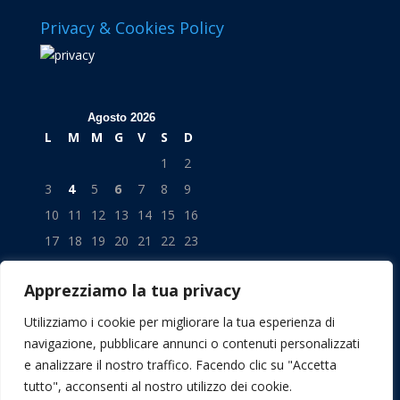
Privacy & Cookies Policy
Agosto 2026
L
M
M
G
V
S
D
1
2
3
4
5
6
7
8
9
10
11
12
13
14
15
16
17
18
19
20
21
22
23
24
25
26
27
28
29
30
Apprezziamo la tua privacy
31
« Lug
Utilizziamo i cookie per migliorare la tua esperienza di
navigazione, pubblicare annunci o contenuti personalizzati
e analizzare il nostro traffico. Facendo clic su "Accetta
tutto", acconsenti al nostro utilizzo dei cookie.