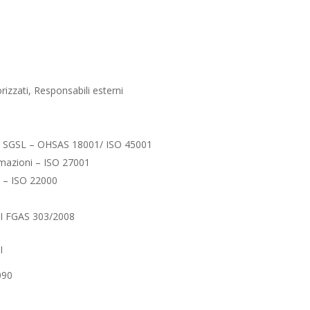
izzati, Responsabili esterni
oro SGSL – OHSAS 18001/ ISO 45001
ormazioni – ISO 27001
e – ISO 22000
 FGAS 303/2008
I
090