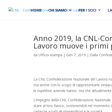
HOME
CHI SIAMO
PER I SOCI
L
Anno 2019, la CNL-Co
Lavoro muove i primi 
da
Ufficio stampa
|
Gen 7, 2019
|
Dalla Confed
La CNL Confederazione Nazionale del Lavoro nasce
ma anche con lo scopo di rappresentarle sindacalm
le rispettive aziende hanno ma che attualmente t
L’impegno della CNL Confederazione Nazionale del 
stare al loro fianco, sostenendoli nel momento de
certezze a tutti gli imprenditori e le società.