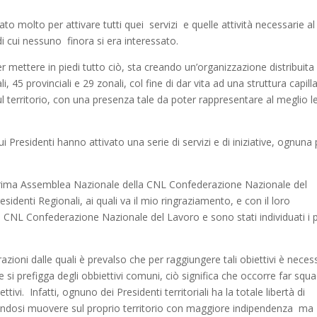
ato molto per attivare tutti quei servizi e quelle attività necessarie al
 cui nessuno finora si era interessato.
ettere in piedi tutto ciò, sta creando un’organizzazione distribuita 
i, 45 provinciali e 29 zonali, col fine di dar vita ad una struttura capill
sul territorio, con una presenza tale da poter rappresentare al meglio l
i Presidenti hanno attivato una serie di servizi e di iniziative, ognuna p
rima Assemblea Nazionale della CNL Confederazione Nazionale del
sidenti Regionali, ai quali va il mio ringraziamento, e con il loro
 CNL Confederazione Nazionale del Lavoro e sono stati individuati i 
azioni dalle quali è prevalso che per raggiungere tali obiettivi è neces
 si prefigga degli obbiettivi comuni, ciò significa che occorre far squ
ivi. Infatti, ognuno dei Presidenti territoriali ha la totale libertà di
otendosi muovere sul proprio territorio con maggiore indipendenza ma