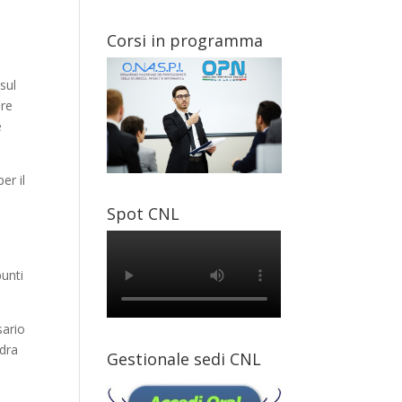
Corsi in programma
sul
are
e
er il
Spot CNL
punti
sario
adra
Gestionale sedi CNL