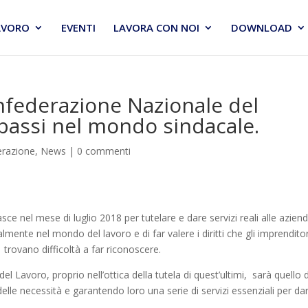
AVORO
EVENTI
LAVORA CON NOI
DOWNLOAD
nfederazione Nazionale del
passi nel mondo sindacale.
erazione
,
News
|
0 commenti
 nel mese di luglio 2018 per tutelare e dare servizi reali alle aziend
ente nel mondo del lavoro e di far valere i diritti che gli imprenditor
rovano difficoltà a far riconoscere.
Lavoro, proprio nell’ottica della tutela di quest’ultimi, sarà quello d
lle necessità e garantendo loro una serie di servizi essenziali per da