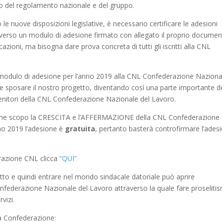
o del regolamento nazionale e del gruppo.
 le nuove disposizioni legislative, è necessario certificare le adesioni 
erso un modulo di adesione firmato con allegato il proprio docume
cazioni, ma bisogna dare prova concreta di tutti gli iscritti alla CNL
l modulo di adesione per l’anno 2019 alla CNL Confederazione Naziona
 e sposare il nostro progetto, diventando così una parte importante d
enitori della CNL Confederazione Nazionale del Lavoro.
ome scopo la CRESCITA e l’AFFERMAZIONE della CNL Confederazione
nno 2019 l’adesione è
gratuita
, pertanto basterà controfirmare l’ades
erazione CNL clicca
“QUI”
etto e quindi entrare nel mondo sindacale datoriale può aprire
onfederazione Nazionale del Lavoro attraverso la quale fare proseliti
vizi.
lla Confederazione: