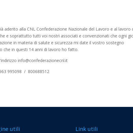
no già aderito alla CNL Confederazione Nazionale del Lavoro e al lavoro
he e soprattutto tutti voi nostri associati e convenzionati che ogni g
mazione in materia di salute e sicurezza mi date il vostro sostegno
o che in questi 14 anni di lavoro ho fatto.
l’indirizzo info@confederazionecnl.it
/ 0963 995098 / 800688512
ine utili
Link utili