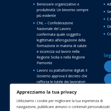
Benessere organizzativo e
Ad
produttività: Un binomio sempre
Se
più evidente
C.
CNL – Confederazione
Di
Nazionale del Lavoro
Co
confermata quale soggetto
legittimato all’erogazione della
formazione in materia di salute
e sicurezza sul lavoro nella
Seg
Regione Sicilia e nella Regione
Piemonte
Lavoro su piattaforme digitali: il
Governo approva il decreto che
rafforza le tutele dei lavoratori
Buone vacanze dalla
Apprezziamo la tua privacy
Confederazione Nazionale del
Lavoro CNL
Utilizziamo i cookie per migliorare la tua esperienza di
navigazione, pubblicare annunci o contenuti personalizzati
Transizione 5.0, avvio delle