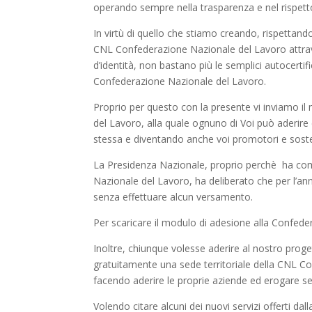
operando sempre nella trasparenza e nel rispett
In virtù di quello che stiamo creando, rispettando
CNL Confederazione Nazionale del Lavoro attrav
d’identità, non bastano più le semplici autocertifi
Confederazione Nazionale del Lavoro.
Proprio per questo con la presente vi inviamo i
del Lavoro, alla quale ognuno di Voi può aderire
stessa e diventando anche voi promotori e sost
La Presidenza Nazionale, proprio perchè ha c
Nazionale del Lavoro, ha deliberato che per l’a
senza effettuare alcun versamento.
Per scaricare il modulo di adesione alla Confed
Inoltre, chiunque volesse aderire al nostro prog
gratuitamente una sede territoriale della CNL C
facendo aderire le proprie aziende ed erogare ser
Volendo citare alcuni dei nuovi servizi offerti da