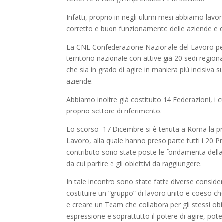
Infatti, proprio in negli ultimi mesi abbiamo lavor
corretto e buon funzionamento delle aziende e di
La CNL Confederazione Nazionale del Lavoro per m
territorio nazionale con attive già 20 sedi regional
che sia in grado di agire in maniera più incisiva 
aziende.
Abbiamo inoltre già costituito 14 Federazioni, i cu
proprio settore di riferimento.
Lo scorso 17 Dicembre si è tenuta a Roma la p
Lavoro, alla quale hanno preso parte tutti i 20 Pre
contributo sono state poste le fondamenta della
da cui partire e gli obiettivi da raggiungere.
In tale incontro sono state fatte diverse consider
costituire un “gruppo” di lavoro unito e coeso che
e creare un Team che collabora per gli stessi obiett
espressione e soprattutto il potere di agire, p