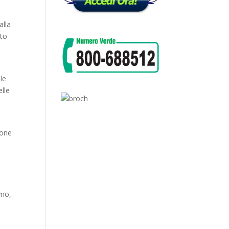
alla
nto
le
elle
ione
smo,