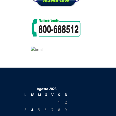
Agosto 2026
L
M
M
G
V
S
D
1
2
3
4
5
6
7
8
9