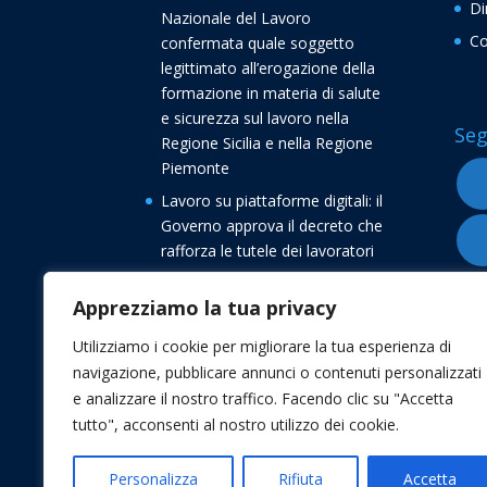
Di
Nazionale del Lavoro
Co
confermata quale soggetto
legittimato all’erogazione della
formazione in materia di salute
e sicurezza sul lavoro nella
Seg
Regione Sicilia e nella Regione
Piemonte
Lavoro su piattaforme digitali: il
Governo approva il decreto che
rafforza le tutele dei lavoratori
Buone vacanze dalla
Apprezziamo la tua privacy
Confederazione Nazionale del
Lavoro CNL
Utilizziamo i cookie per migliorare la tua esperienza di
Transizione 5.0, avvio delle
navigazione, pubblicare annunci o contenuti personalizzati
comunicazioni di conferma degli
e analizzare il nostro traffico. Facendo clic su "Accetta
investimenti
tutto", acconsenti al nostro utilizzo dei cookie.
Personalizza
Rifiuta
Accetta