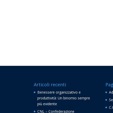
Articoli recenti
Pag
Benessere organizzativo e
Ad
produttività: Un binomio sempre
Se
più evidente
C.
CNL – Confederazione