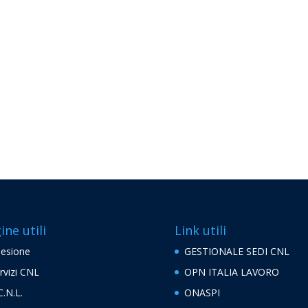
ine utili
Link utili
esione
GESTIONALE SEDI CNL
rvizi CNL
OPN ITALIA LAVORO
C.N.L.
ONASPI