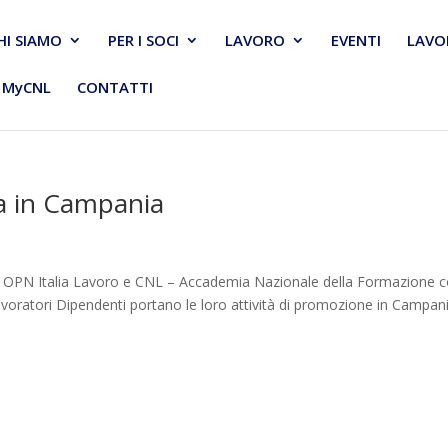
HI SIAMO
PER I SOCI
LAVORO
EVENTI
LAVO
MyCNL
CONTATTI
ca in Campania
a
 OPN Italia Lavoro e CNL – Accademia Nazionale della Formazione 
avoratori Dipendenti portano le loro attività di promozione in Campan