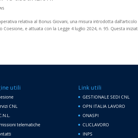
ws
erativa relativa al Bonus Giovani, una misura introdotta dall’articolo
Coesione, e attuata con la Legge 4 luglio 2024, n. 95. Questa iniziat
ine utili
Link utili
esione
GESTIONALE SEDI CNL
rvizi CNL
OPN ITALIA LAVORO
C.N.L.
ONASPI
missioni telematiche
CLICLAVORO
ntatti
INPS