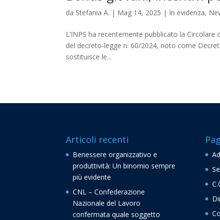
da
Stefania A.
|
Mag 14, 2025
|
In evidenza
,
Ne
L’INPS ha recentemente pubblicato la Circolare op
del decreto-legge n. 60/2024, noto come Decreto 
sostituisce le...
Articoli recenti
Pag
Benessere organizzativo e
Ad
produttività: Un binomio sempre
Se
più evidente
C.
CNL – Confederazione
Di
Nazionale del Lavoro
Co
confermata quale soggetto