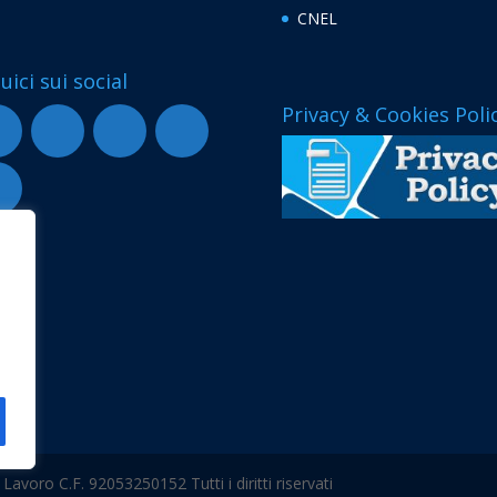
CNEL
uici sui social
Privacy & Cookies Poli
voro C.F. 92053250152 Tutti i diritti riservati