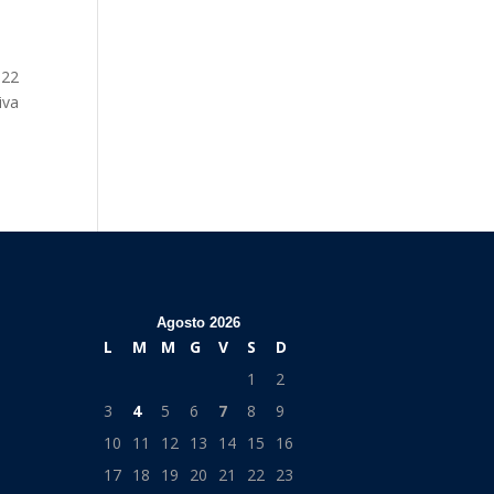
 22
iva
Agosto 2026
L
M
M
G
V
S
D
1
2
3
4
5
6
7
8
9
10
11
12
13
14
15
16
17
18
19
20
21
22
23