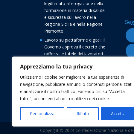
legittimato all’erogazione della
formazione in materia di salute
e sicurezza sul lavoro nella
Seg
Regione Sicilia e nella Regione
Piemonte
Lavoro su piattaforme digitali: il
Governo approva il decreto che
rafforza le tutele dei lavoratori
Buone vacanze dalla
Apprezziamo la tua privacy
Confederazione Nazionale del
Lavoro CNL
Utilizziamo i cookie per migliorare la tua esperienza di
navigazione, pubblicare annunci o contenuti personalizzati
Transizione 5.0, avvio delle
e analizzare il nostro traffico. Facendo clic su "Accetta
comunicazioni di conferma degli
tutto", acconsenti al nostro utilizzo dei cookie.
investimenti
Personalizza
Rifiuta
Accetta
Copyright © 2024 Confederazione Nazionale del La