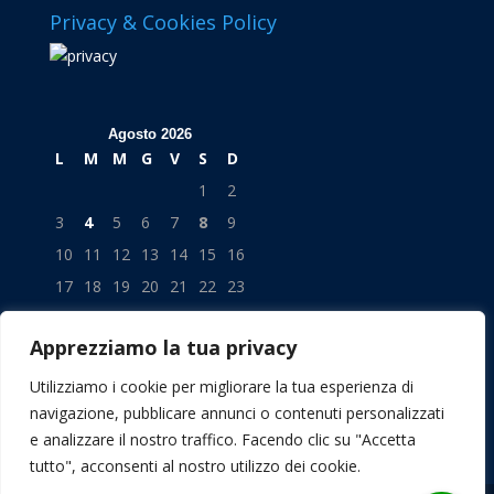
Privacy & Cookies Policy
Agosto 2026
L
M
M
G
V
S
D
1
2
3
4
5
6
7
8
9
10
11
12
13
14
15
16
17
18
19
20
21
22
23
24
25
26
27
28
29
30
Apprezziamo la tua privacy
31
« Lug
Utilizziamo i cookie per migliorare la tua esperienza di
navigazione, pubblicare annunci o contenuti personalizzati
e analizzare il nostro traffico. Facendo clic su "Accetta
tutto", acconsenti al nostro utilizzo dei cookie.