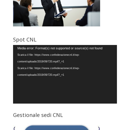
Spot CNL
Video
Media error: Format(s) not supported or source(s) not found
Player
Scarica il file: https://www.confederazionecnl.it/wp-
content/uploads/2019/09/720.mp4?_=1
Scarica il file: https://www.confederazionecnl.it/wp-
content/uploads/2019/09/720.mp4?_=1
Gestionale sedi CNL