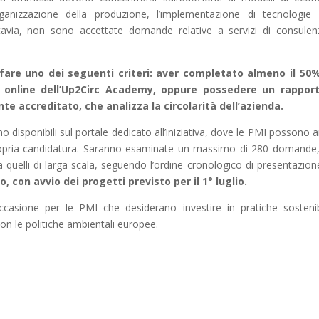
rganizzazione della produzione, l’implementazione di tecnologie
ttavia, non sono accettate domande relative a servizi di consule
fare uno dei seguenti criteri: aver completato almeno il 50%
online dell’Up2Circ Academy, oppure possedere un rapport
e accreditato, che analizza la circolarità dell’azienda.
 disponibili sul portale dedicato all’iniziativa, dove le PMI possono 
 propria candidatura. Saranno esaminate un massimo di 280 domande
 a quelli di larga scala, seguendo l’ordine cronologico di presentazio
con avvio dei progetti previsto per il 1° luglio.
ccasione per le PMI che desiderano investire in pratiche sostenib
con le politiche ambientali europee.