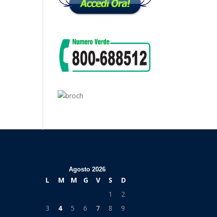
Agosto 2026
L
M
M
G
V
S
D
1
2
3
4
5
6
7
8
9