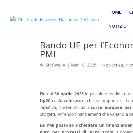
HOME
C
NOTIZIE
Bando UE per l’Econom
PMI
da
Stefania A.
|
Mar 10, 2025
|
In evidenza
,
Ne
Fino al
30 aprile 2025
le piccole e medie impres
Up2Circ Accelerator
, che si propone di fina
iniziativa, sostenuta da
risorse europee per 
progetti, offrendo finanziamenti che variano a s
Le PMI possono richiedere un finanziamento
euro per progetti di larga scala
. I proge