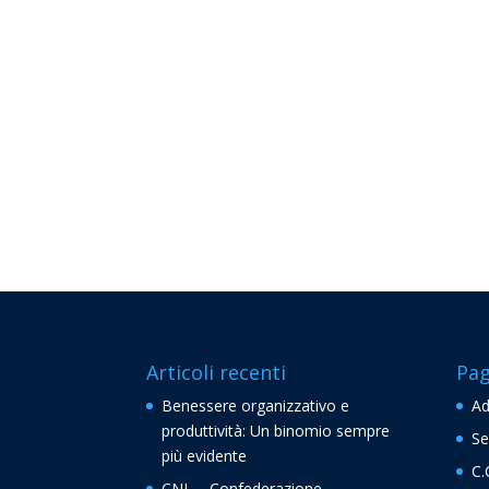
Articoli recenti
Pag
Benessere organizzativo e
Ad
produttività: Un binomio sempre
Se
più evidente
C.
CNL – Confederazione