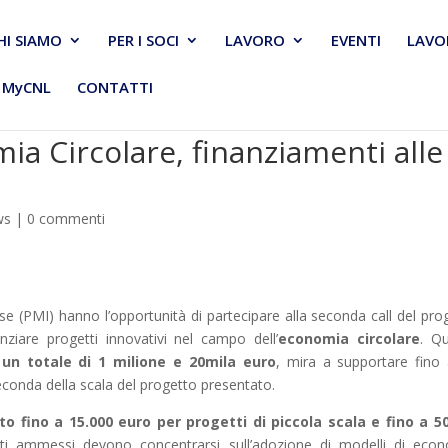
HI SIAMO
PER I SOCI
LAVORO
EVENTI
LAVO
MyCNL
CONTATTI
ia Circolare, finanziamenti alle
ws
|
0 commenti
e (PMI) hanno l’opportunità di partecipare alla seconda call del pro
nziare progetti innovativi nel campo dell’
economia circolare
. Q
un totale di 1 milione e 20mila euro
, mira a supportare fino
econda della scala del progetto presentato.
 fino a 15.000 euro per progetti di piccola scala e fino a 5
tti ammessi devono concentrarsi sull’adozione di modelli di eco