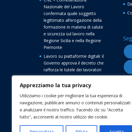
Di
Nazionale del Lavoro
Co
confermata quale soggetto
legittimato all’erogazione della
formazione in materia di salute
e sicurezza sul lavoro nella
Seg
Regione Sicilia e nella Regione
Piemonte
Lavoro su piattaforme digitali: il
Governo approva il decreto che
rafforza le tutele dei lavoratori
Buone vacanze dalla
Apprezziamo la tua privacy
Confederazione Nazionale del
Lavoro CNL
Utilizziamo i cookie per migliorare la tua esperienza di
Transizione 5.0, avvio delle
navigazione, pubblicare annunci o contenuti personalizzati
comunicazioni di conferma degli
e analizzare il nostro traffico. Facendo clic su "Accetta
investimenti
tutto", acconsenti al nostro utilizzo dei cookie.
Personalizza
Rifiuta
Accetta