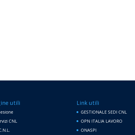
ine utili
Link utili
esione
GESTIONALE SEDI CNL
rvizi CNL
OPN ITALIA LAVORO
C.N.L.
ONASPI