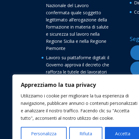
Di
Nazionale del Lavoro
Co
confermata quale soggetto
legittimato all’erogazione della
formazione in materia di salute
e sicurezza sul lavoro nella
Seg
Regione Sicilia e nella Regione
Piemonte
Lavoro su piattaforme digitali: il
Governo approva il decreto che
rafforza le tutele dei lavoratori
Buone vacanze dalla
Apprezziamo la tua privacy
Confederazione Nazionale del
Lavoro CNL
Utilizziamo i cookie per migliorare la tua esperienza di
navigazione, pubblicare annunci o contenuti personalizzati
Transizione 5.0, avvio delle
e analizzare il nostro traffico. Facendo clic su "Accetta
comunicazioni di conferma degli
tutto", acconsenti al nostro utilizzo dei cookie.
investimenti
Personalizza
Rifiuta
Accetta