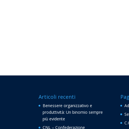
Articoli recenti
Pag
Benessere organizzativo e
Ad
produttività: Un binomio sempre
Se
più evidente
C.
CNL – Confederazione