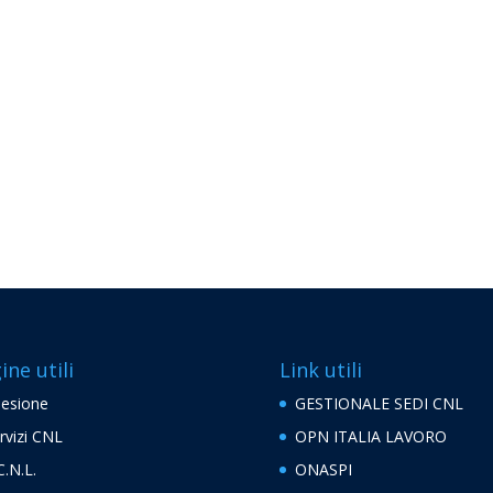
ine utili
Link utili
esione
GESTIONALE SEDI CNL
rvizi CNL
OPN ITALIA LAVORO
C.N.L.
ONASPI