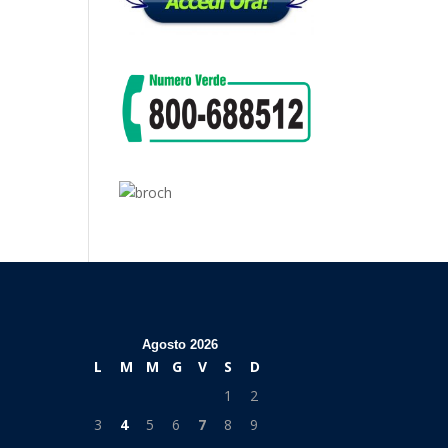
Agosto 2026
L
M
M
G
V
S
D
1
2
3
4
5
6
7
8
9