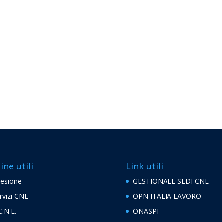
ine utili
Link utili
esione
GESTIONALE SEDI CNL
rvizi CNL
OPN ITALIA LAVORO
C.N.L.
ONASPI