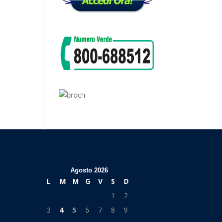
Agosto 2026
L
M
M
G
V
S
D
1
2
3
4
5
6
7
8
9