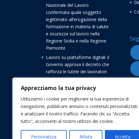
Di
Nazionale del Lavoro
Co
confermata quale soggetto
legittimato all’erogazione della
formazione in materia di salute
e sicurezza sul lavoro nella
Seg
Regione Sicilia e nella Regione
Piemonte
Lavoro su piattaforme digitali: il
Governo approva il decreto che
rafforza le tutele dei lavoratori
Buone vacanze dalla
Apprezziamo la tua privacy
Confederazione Nazionale del
Lavoro CNL
Utilizziamo i cookie per migliorare la tua esperienza di
Transizione 5.0, avvio delle
navigazione, pubblicare annunci o contenuti personalizzati
comunicazioni di conferma degli
e analizzare il nostro traffico. Facendo clic su "Accetta
investimenti
tutto", acconsenti al nostro utilizzo dei cookie.
Personalizza
Rifiuta
Accetta