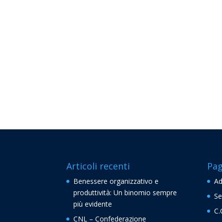
Articoli recenti
Pag
Benessere organizzativo e
Ad
produttività: Un binomio sempre
Se
più evidente
C.
CNL – Confederazione