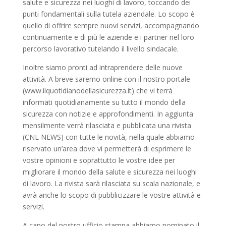
salute e sicurezza nei luoghi di lavoro, toccando dei
punti fondamentali sulla tutela aziendale. Lo scopo è
quello di offrire sempre nuovi servizi, accompagnando
continuamente e di più le aziende e i partner nel loro
percorso lavorativo tutelando il livello sindacale.
Inoltre siamo pronti ad intraprendere delle nuove
attività. A breve saremo online con il nostro portale
(www.ilquotidianodellasicurezza.it) che vi terrà
informati quotidianamente su tutto il mondo della
sicurezza con notizie e approfondimenti. In aggiunta
mensilmente verrà rilasciata e pubblicata una rivista
(CNL NEWS) con tutte le novità, nella quale abbiamo
riservato un’area dove vi permetterà di esprimere le
vostre opinioni e soprattutto le vostre idee per
migliorare il mondo della salute e sicurezza nei luoghi
di lavoro. La rivista sarà rilasciata su scala nazionale, e
avrà anche lo scopo di pubblicizzare le vostre attività e
servizi.
A capo del nostro ufficio stampa abbiamo nominato il