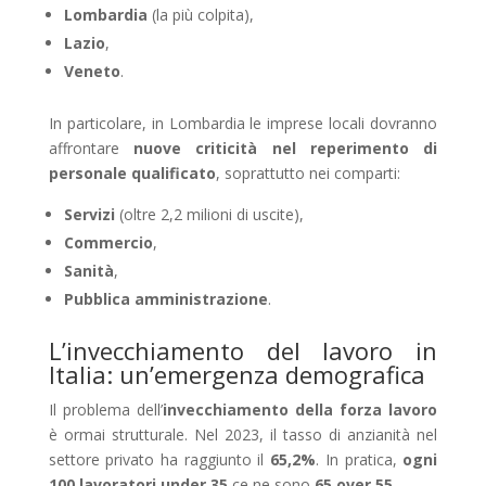
Lombardia
(la più colpita),
Lazio
,
Veneto
.
In particolare, in Lombardia le imprese locali dovranno
affrontare
nuove criticità nel reperimento di
personale qualificato
, soprattutto nei comparti:
Servizi
(oltre 2,2 milioni di uscite),
Commercio
,
Sanità
,
Pubblica amministrazione
.
L’invecchiamento del lavoro in
Italia: un’emergenza demografica
Il problema dell’
invecchiamento della forza lavoro
è ormai strutturale. Nel 2023, il tasso di anzianità nel
settore privato ha raggiunto il
65,2%
. In pratica,
ogni
100 lavoratori under 35
ce ne sono
65 over 55
.