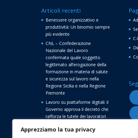
Articoli recenti
Pag
Benessere organizzativo e
Ad
produttività: Un binomio sempre
Se
più evidente
C.
CNL – Confederazione
Di
Nazionale del Lavoro
Co
confermata quale soggetto
legittimato all’erogazione della
formazione in materia di salute
e sicurezza sul lavoro nella
Seg
Regione Sicilia e nella Regione
Piemonte
Lavoro su piattaforme digitali: il
Governo approva il decreto che
rafforza le tutele dei lavoratori
Buone vacanze dalla
Apprezziamo la tua privacy
Confederazione Nazionale del