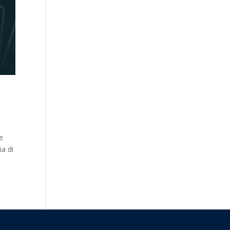
e
ia di