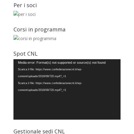
Per i soci
Corsi in programma
Spot CNL
Video
Media error: Format(s) not supported or source(s) not found
Player
Scarica il file: https://www.confederazionecnl.it/wp-
content/uploads/2019/09/720.mp4?_=1
Scarica il file: https://www.confederazionecnl.it/wp-
content/uploads/2019/09/720.mp4?_=1
Gestionale sedi CNL