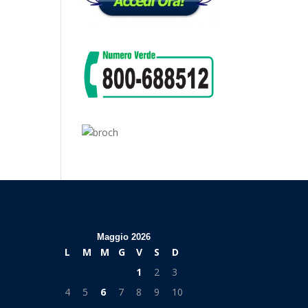
Maggio 2026
L
M
M
G
V
S
D
1
2
3
4
5
6
7
8
9
10