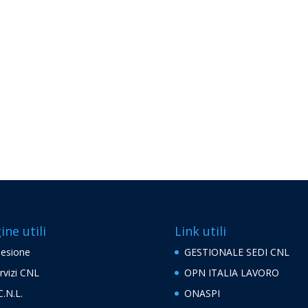
ine utili
Link utili
esione
GESTIONALE SEDI CNL
rvizi CNL
OPN ITALIA LAVORO
C.N.L.
ONASPI