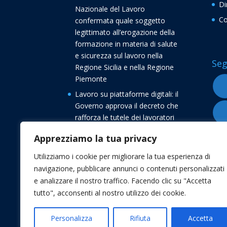
Di
Nazionale del Lavoro
Co
confermata quale soggetto
legittimato all’erogazione della
formazione in materia di salute
e sicurezza sul lavoro nella
Seg
Regione Sicilia e nella Regione
Piemonte
Lavoro su piattaforme digitali: il
Governo approva il decreto che
rafforza le tutele dei lavoratori
Buone vacanze dalla
Apprezziamo la tua privacy
Confederazione Nazionale del
Lavoro CNL
Utilizziamo i cookie per migliorare la tua esperienza di
navigazione, pubblicare annunci o contenuti personalizzati
Transizione 5.0, avvio delle
e analizzare il nostro traffico. Facendo clic su "Accetta
comunicazioni di conferma degli
tutto", acconsenti al nostro utilizzo dei cookie.
investimenti
Personalizza
Rifiuta
Accetta