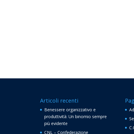
Articoli recenti
Pag
Benessere organizzativo e
Ad
produttività: Un binomio sempre
Se
più evidente
C.
CNL – Confederazione