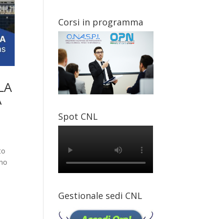
Corsi in programma
LA
A
Spot CNL
to
nno
Gestionale sedi CNL