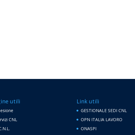
ine utili
Link utili
esione
GESTIONALE SEDI CNL
rvizi CNL
OPN ITALIA LAVORO
C.N.L.
ONASPI