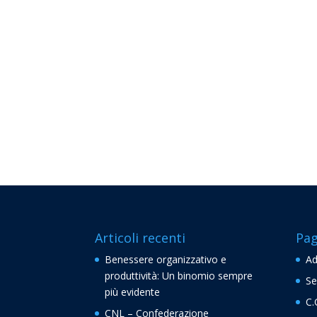
Articoli recenti
Pag
Benessere organizzativo e
Ad
produttività: Un binomio sempre
Se
più evidente
C.
CNL – Confederazione