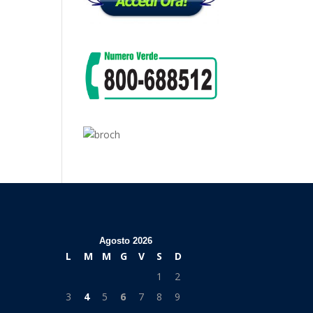
Agosto 2026
L
M
M
G
V
S
D
1
2
3
4
5
6
7
8
9