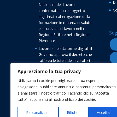
Di
Nazionale del Lavoro
Co
confermata quale soggetto
legittimato all’erogazione della
formazione in materia di salute
e sicurezza sul lavoro nella
Seg
Regione Sicilia e nella Regione
Piemonte
Lavoro su piattaforme digitali: il
Governo approva il decreto che
rafforza le tutele dei lavoratori
Buone vacanze dalla
Apprezziamo la tua privacy
Confederazione Nazionale del
Lavoro CNL
Utilizziamo i cookie per migliorare la tua esperienza di
navigazione, pubblicare annunci o contenuti personalizzati
Transizione 5.0, avvio delle
e analizzare il nostro traffico. Facendo clic su "Accetta
comunicazioni di conferma degli
tutto", acconsenti al nostro utilizzo dei cookie.
investimenti
Personalizza
Rifiuta
Accetta