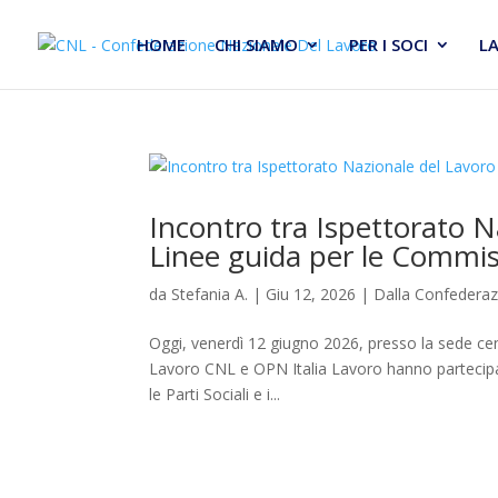
HOME
CHI SIAMO
PER I SOCI
L
Incontro tra Ispettorato Na
Linee guida per le Commiss
da
Stefania A.
|
Giu 12, 2026
|
Dalla Confedera
Oggi, venerdì 12 giugno 2026, presso la sede cen
Lavoro CNL e OPN Italia Lavoro hanno partecipa
le Parti Sociali e i...