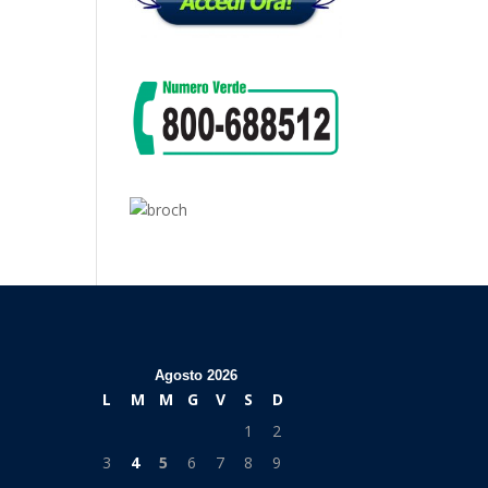
Agosto 2026
L
M
M
G
V
S
D
1
2
3
4
5
6
7
8
9