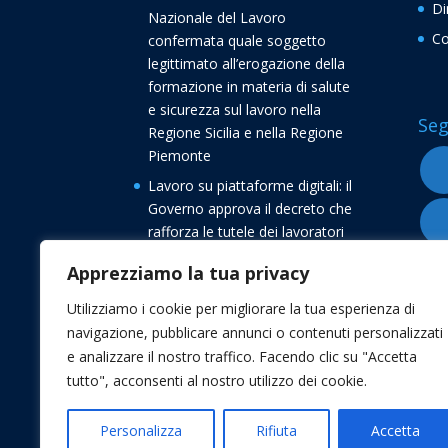
Di
Nazionale del Lavoro
Co
confermata quale soggetto
legittimato all’erogazione della
formazione in materia di salute
e sicurezza sul lavoro nella
Seg
Regione Sicilia e nella Regione
Piemonte
Lavoro su piattaforme digitali: il
Governo approva il decreto che
rafforza le tutele dei lavoratori
Buone vacanze dalla
Apprezziamo la tua privacy
Confederazione Nazionale del
Lavoro CNL
Utilizziamo i cookie per migliorare la tua esperienza di
navigazione, pubblicare annunci o contenuti personalizzati
Transizione 5.0, avvio delle
e analizzare il nostro traffico. Facendo clic su "Accetta
comunicazioni di conferma degli
tutto", acconsenti al nostro utilizzo dei cookie.
investimenti
Personalizza
Rifiuta
Accetta