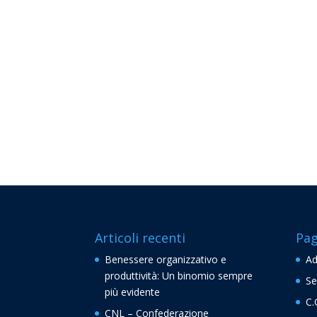
Articoli recenti
Pag
Benessere organizzativo e
Ad
produttività: Un binomio sempre
Se
più evidente
C.
CNL – Confederazione