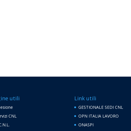
ine utili
Link utili
esione
GESTIONALE SEDI CNL
rvizi CNL
OPN ITALIA LAVORO
C.N.L.
ONASPI