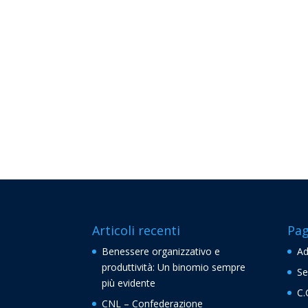
Articoli recenti
Pag
Benessere organizzativo e
Ad
produttività: Un binomio sempre
Se
più evidente
C.
CNL – Confederazione