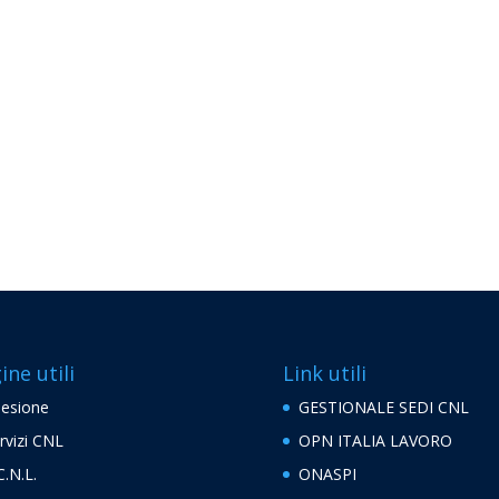
ine utili
Link utili
esione
GESTIONALE SEDI CNL
rvizi CNL
OPN ITALIA LAVORO
C.N.L.
ONASPI