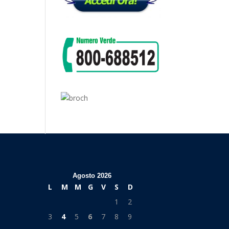
Agosto 2026
L
M
M
G
V
S
D
1
2
3
4
5
6
7
8
9