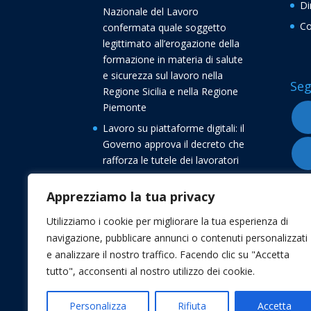
Di
Nazionale del Lavoro
Co
confermata quale soggetto
legittimato all’erogazione della
formazione in materia di salute
e sicurezza sul lavoro nella
Seg
Regione Sicilia e nella Regione
Piemonte
Lavoro su piattaforme digitali: il
Governo approva il decreto che
rafforza le tutele dei lavoratori
Buone vacanze dalla
Apprezziamo la tua privacy
Confederazione Nazionale del
Lavoro CNL
Utilizziamo i cookie per migliorare la tua esperienza di
Transizione 5.0, avvio delle
navigazione, pubblicare annunci o contenuti personalizzati
comunicazioni di conferma degli
e analizzare il nostro traffico. Facendo clic su "Accetta
investimenti
tutto", acconsenti al nostro utilizzo dei cookie.
Personalizza
Rifiuta
Accetta